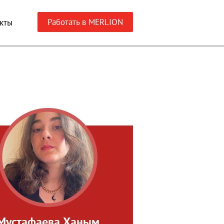
Работать в MERLION
кты
Мустафаева Ханым