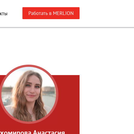
Работать в MERLION
кты
хомирова Анастасия