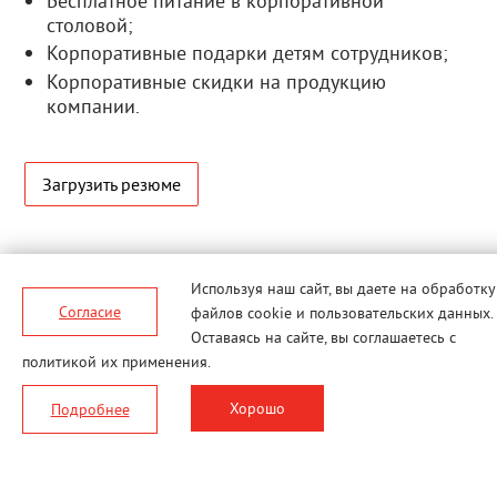
Бесплатное питание в корпоративной
столовой;
Корпоративные подарки детям сотрудников;
Корпоративные скидки на продукцию
компании.
Загрузить резюме
Используя наш сайт, вы даете
на обработку
Согласие
файлов cookie и пользовательских данных.
Оставаясь на сайте, вы соглашаетесь с
политикой их применения.
© MERLION, 2026 г. Все права
Хорошо
Подробнее
Вконтакте
защищены.
Политика обработки персональных
данных
Согласие на обработку персональных