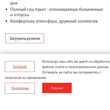
дня
Полный соц.пакет - оплачиваемые больничные
и отпуска
Комфортная атмосфера, дружный коллектив
Загрузить резюме
Используя наш сайт, вы даете
на обработку
Согласие
файлов cookie и пользовательских данных.
Оставаясь на сайте, вы соглашаетесь с
политикой их применения.
© MERLION, 2026 г. Все права
Хорошо
Подробнее
Вконтакте
защищены.
Политика обработки персональных
данных
Согласие на обработку персональных
данных