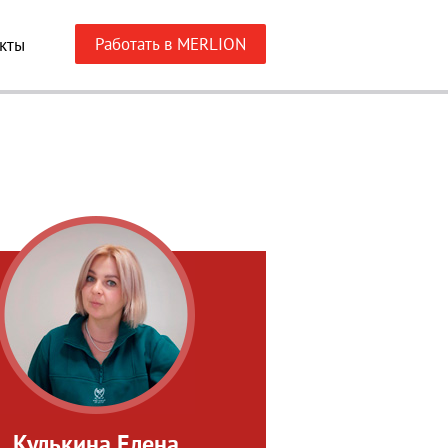
Работать в MERLION
кты
Кулькина Елена