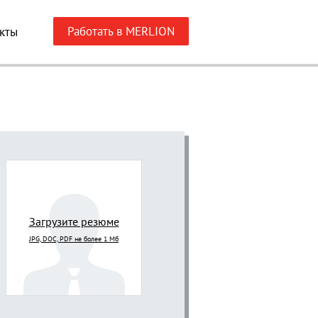
Работать в MERLION
кты
Загрузите резюме
JPG, DOC, PDF не более 1 Мб