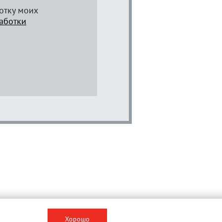
отку моих
аботки
Хорошо
Вконтакте