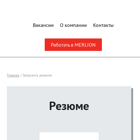
Вакансии
О компании
Контакты
Работать в MERLION
Главная
/ Загрузить резюме
Резюме
Загрузите резюме
JPG, DOC, PDF не более 1 Мб