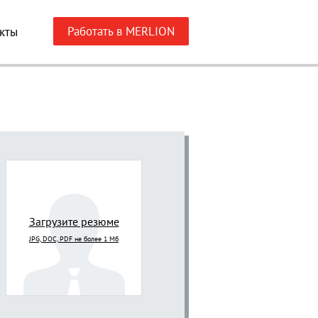
Работать в MERLION
кты
Загрузите резюме
JPG, DOC, PDF не более 1 Мб