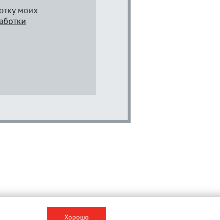
отку моих
аботки
Хорошо
Вконтакте